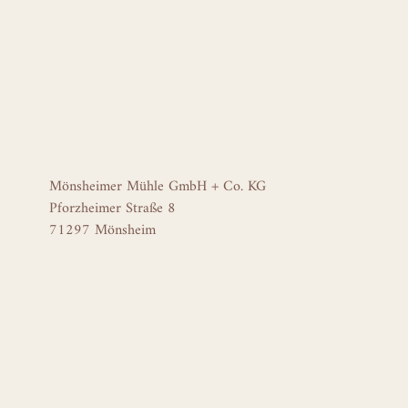
Mönsheimer Mühle GmbH + Co. KG
Pforzheimer Straße 8
71297 Mönsheim
Tel. +49 (0) 70 44 - 911 55 0
E-Mail
info@moensheimer-muehle.de
Mehle
Back-Know-how
Aktu
Spezialmehle
Bäckerteam